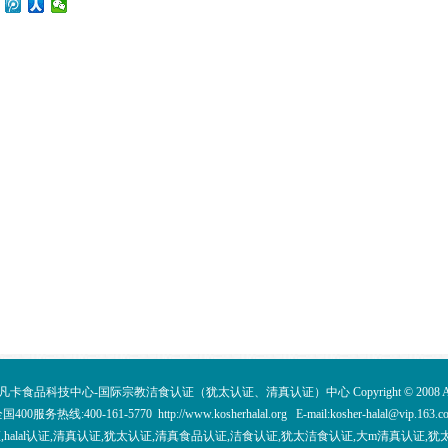
食品科技中心-国际宗教洁食认证（犹太认证、清真认证）中心 Copyright © 2008 All Righ
国400服务热线:400-161-5770 http://www.kosherhalal.org E-mail:kosher-halal@vip.163.c
认证,halal认证,清真认证,犹太认证,清真食品认证,洁食认证,犹太洁食认证,大m清真认证,